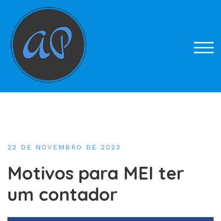
Skip
to
content
TOG
22 DE NOVEMBRO DE 2023
Motivos para MEI ter
um contador