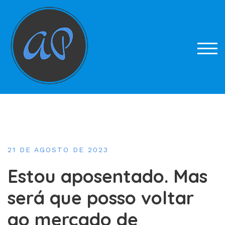
Skip
to
content
TOG
21 DE AGOSTO DE 2023
Estou aposentado. Mas
será que posso voltar
ao mercado de