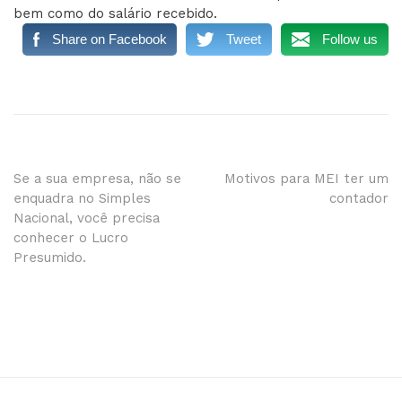
bem como do salário recebido.
Share on Facebook
Tweet
Follow us
Navegação
Se a sua empresa, não se
Motivos para MEI ter um
enquadra no Simples
contador
de
Nacional, você precisa
conhecer o Lucro
Post
Presumido.