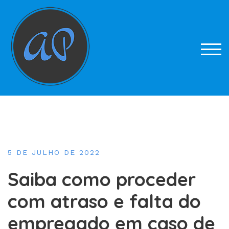
Skip
to
content
TOG
5 DE JULHO DE 2022
Saiba como proceder
com atraso e falta do
empregado em caso de