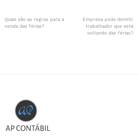
Navegação
Quais são as regras para a
Empresa pode demitir
venda das férias?
trabalhador que está
de
voltando das férias?
Post