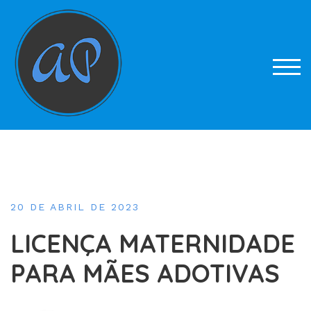
Skip
to
content
TOG
20 DE ABRIL DE 2023
LICENÇA MATERNIDADE
PARA MÃES ADOTIVAS