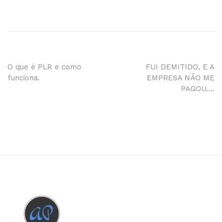
Navegação
O que é PLR e como
FUI DEMITIDO, E A
funciona.
EMPRESA NÃO ME
de
PAGOU….
Post