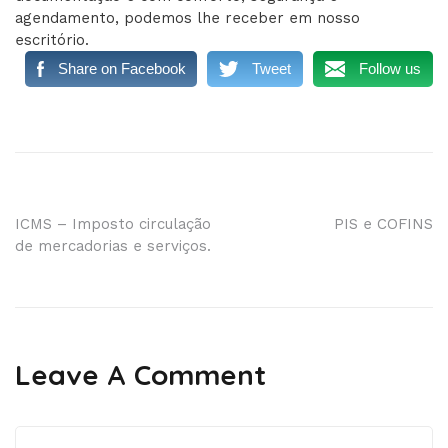
agendamento, podemos lhe receber em nosso
escritório.
Share on Facebook
Tweet
Follow us
Navegação
ICMS – Imposto circulação
PIS e COFINS
de mercadorias e serviços.
de
Post
Leave A Comment