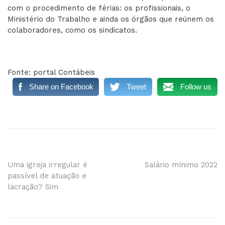
com o procedimento de férias: os profissionais, o
Ministério do Trabalho e ainda os órgãos que reúnem os
colaboradores, como os sindicatos.
Fonte: portal Contábeis
Share on Facebook
Tweet
Follow us
Navegação
Uma igreja irregular é
Salário mínimo 2022
passível de atuação e
de
lacração? Sim
Post