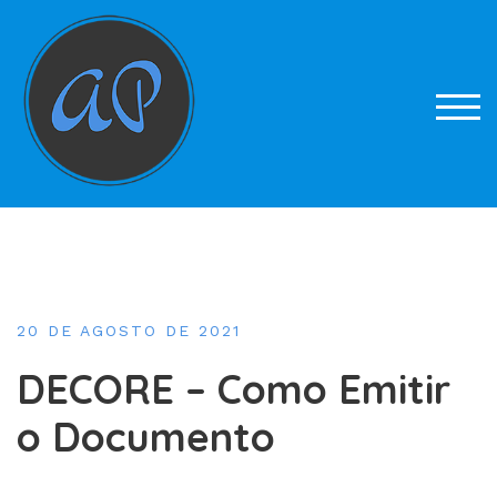
Skip
to
content
TOG
20 DE AGOSTO DE 2021
DECORE – Como Emitir
o Documento