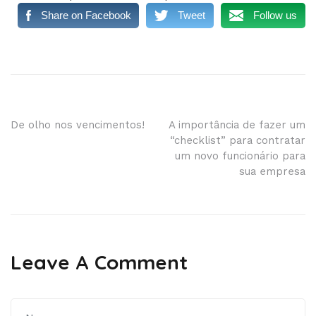
Share on Facebook
Tweet
Follow us
Navegação
De olho nos vencimentos!
A importância de fazer um
“checklist” para contratar
de
um novo funcionário para
sua empresa
Post
Leave A Comment