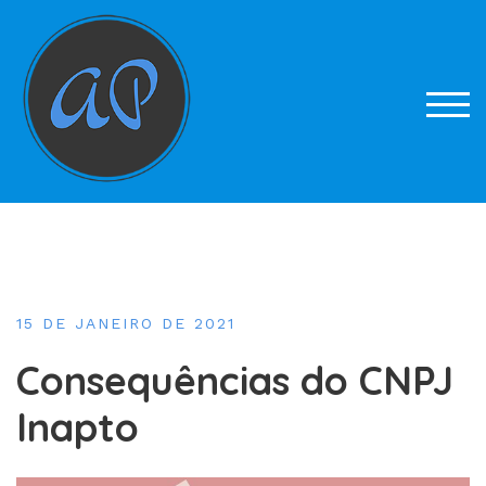
Skip
to
content
TOG
15 DE JANEIRO DE 2021
Consequências do CNPJ
Inapto